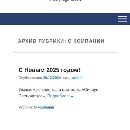
Основное
Перейти
Перейти
меню
к
к
основному
вторичному
содержимому
содержимому
АРХИВ РУБРИКИ:
О КОМПАНИИ
С Новым 2025 годом!
Опубликовано
29.12.2024
автор
admin
Уважаемые клиенты и партнеры «Сириус-
Спецодежда»,
Подробнее →
Рубрика:
О компании