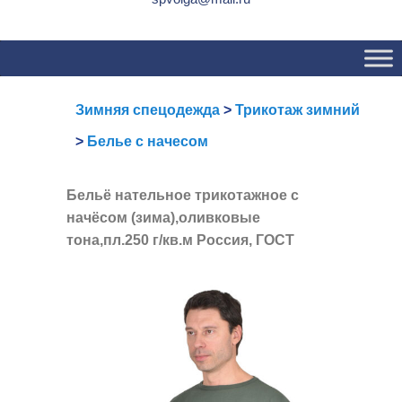
Основное
Перейти
Перейти
меню
к
к
основному
вторичному
содержимому
содержимому
Зимняя спецодежда
>
Трикотаж зимний
>
Белье с начесом
Бельё нательное трикотажное с
начёсом (зима),оливковые
тона,пл.250 г/кв.м Россия, ГОСТ