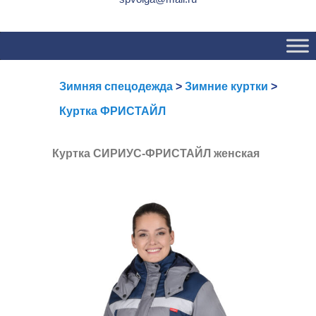
Основное
Перейти
Перейти
меню
к
к
основному
вторичному
содержимому
содержимому
Зимняя спецодежда
>
Зимние куртки
>
Куртка ФРИСТАЙЛ
Куртка СИРИУС-ФРИСТАЙЛ женская