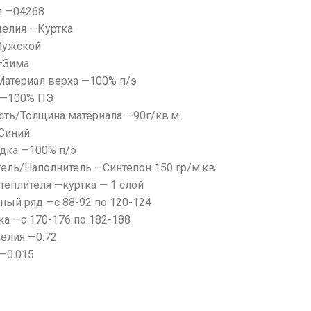
л —04268
делия —Куртка
Мужской
—Зима
Материал верха —100% п/э
 —100% ПЭ
сть/Толщина материала —90г/кв.м.
Синий
дка —100% п/э
тель/Наполнитель —Синтепон 150 гр/м.кв
теплителя —куртка — 1 слой
ный ряд —с 88-92 по 120-124
ка —с 170-176 по 182-188
делия —0.72
—0.015