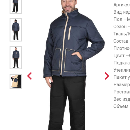
Артику
Вид из
Пол —
Сезон 
Ткань/
Состав
Плотно
Цвет —
Подкла
Утепли
Пакет у
Размер
Ростов
Вес из
Объем 