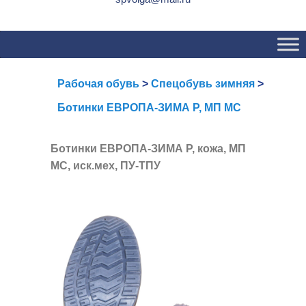
Основное
Перейти
Перейти
меню
к
к
основному
вторичному
содержимому
содержимому
Рабочая обувь
>
Спецобувь зимняя
>
Ботинки ЕВРОПА-ЗИМА Р, МП МС
Ботинки ЕВРОПА-ЗИМА Р, кожа, МП
МС, иск.мех, ПУ-ТПУ