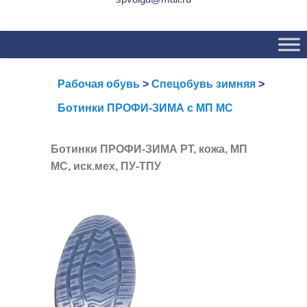
Основное
Перейти
Перейти
меню
к
к
основному
вторичному
содержимому
содержимому
Рабочая обувь
>
Спецобувь зимняя
>
Ботинки ПРОФИ-ЗИМА с МП МС
Ботинки ПРОФИ-ЗИМА РТ, кожа, МП
МС, иск.мех, ПУ-ТПУ