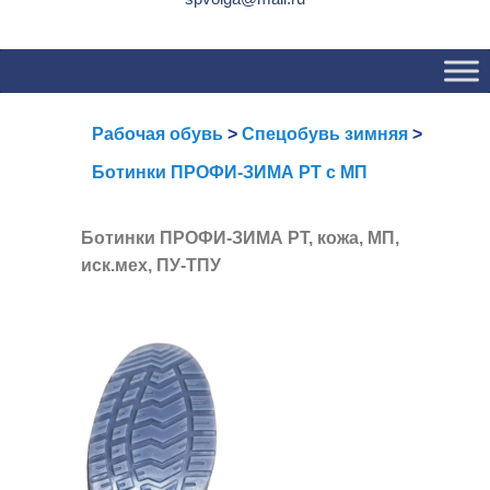
Основное
Перейти
Перейти
меню
к
к
основному
вторичному
содержимому
содержимому
Рабочая обувь
>
Спецобувь зимняя
>
Ботинки ПРОФИ-ЗИМА РТ с МП
Ботинки ПРОФИ-ЗИМА РТ, кожа, МП,
иск.мех, ПУ-ТПУ