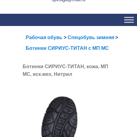
Основное
Перейти
Перейти
меню
к
к
основному
вторичному
содержимому
содержимому
Рабочая обувь
>
Спецобувь зимняя
>
Ботинки СИРИУС-ТИТАН с МП МС
Ботинки СИРИУС-ТИТАН, кожа, МП
МС, иск.мех, Нитрил