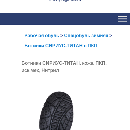
Основное
Перейти
Перейти
меню
к
к
основному
вторичному
содержимому
содержимому
Рабочая обувь
>
Спецобувь зимняя
>
Ботинки СИРИУС-ТИТАН с ПКП
Ботинки СИРИУС-ТИТАН, кожа, ПКП,
иск.мех, Нитрил