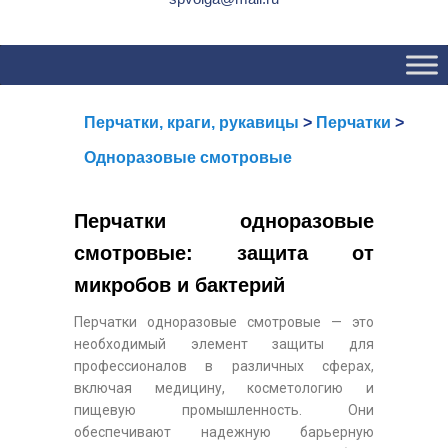
Основное
Перейти
Перейти
меню
к
к
основному
вторичному
содержимому
содержимому
Перчатки, краги, рукавицы
>
Перчатки
>
Одноразовые смотровые
Перчатки одноразовые
смотровые: защита от
микробов и бактерий
Перчатки одноразовые смотровые — это
необходимый элемент защиты для
профессионалов в различных сферах,
включая медицину, косметологию и
пищевую промышленность. Они
обеспечивают надежную барьерную