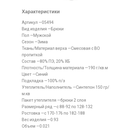
Характеристики
Артикул —05494
Вид изделия —Брюки
Пол —Мужской
Сезон —Зима
Ткань/Материал верха —Смесовая с ВО
пропиткой
Состав —80% ПЭ, 20% ХБ
Плотность/Толщина материала —190 г/кв.м
Цвет —Синий
Подкладка —100% п/э
Утеплитель/Наполнитель —Синтепон 150 гр/
м.кв
Пакет утеплителя —брюки 2 слоя
Размерный ряд —с 88-92 по 128-132
Ростовка —с 170-176 по 182-188
Вес изделия —0.93
Объем —0.021