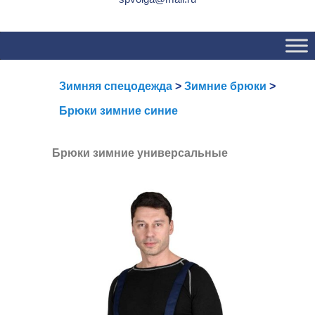
Основное
Перейти
Перейти
меню
к
к
основному
вторичному
содержимому
содержимому
Зимняя спецодежда
>
Зимние брюки
>
Брюки зимние синие
Брюки зимние универсальные