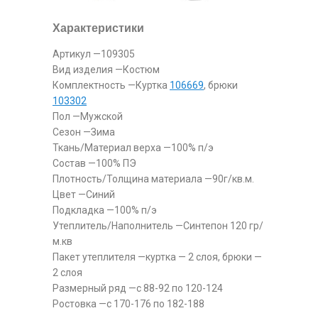
Характеристики
Артикул —109305
Вид изделия —Костюм
Комплектность —Куртка
106669
, брюки
103302
Пол —Мужской
Сезон —Зима
Ткань/Материал верха —100% п/э
Состав —100% ПЭ
Плотность/Толщина материала —90г/кв.м.
Цвет —Синий
Подкладка —100% п/э
Утеплитель/Наполнитель —Синтепон 120 гр/
м.кв
Пакет утеплителя —куртка — 2 слоя, брюки —
2 слоя
Размерный ряд —с 88-92 по 120-124
Ростовка —с 170-176 по 182-188