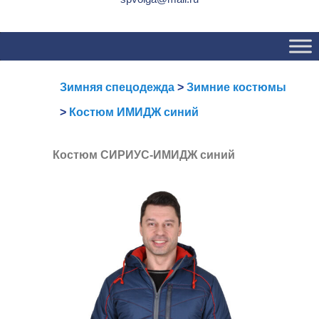
Основное
Перейти
Перейти
меню
к
к
основному
вторичному
содержимому
содержимому
Зимняя спецодежда
>
Зимние костюмы
>
Костюм ИМИДЖ синий
Костюм СИРИУС-ИМИДЖ синий