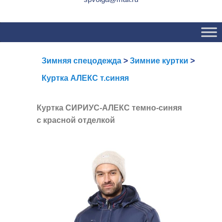
Основное
Перейти
Перейти
меню
к
к
основному
вторичному
содержимому
содержимому
Зимняя спецодежда
>
Зимние куртки
>
Куртка АЛЕКС т.синяя
Куртка СИРИУС-АЛЕКС темно-синяя
с красной отделкой