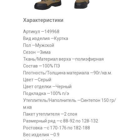
Характеристики
Артикул —149968
Вид изделия —Куртка
Пол —Мужской
Сезон —Зима
Ткань/Материал верха —полиэфирная
Состав —100% ПЭ
Плотность/Толщина материала —90г/кв.м.
Цвет —Серый
Цвет отделки —Черный
Подкладка —100% п/э
Утеплитель/Наполнитель —Синтепон 150 гр/
м.кв
Пакет утеплителя —2 слоя
Размерный ряд —с 88-92 по 128-132
Ростовка —с 170-176 по 182-188
Вес изделия —0.9