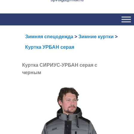
Основное
Перейти
Перейти
меню
к
к
основному
вторичному
содержимому
содержимому
Зимняя спецодежда
>
Зимние куртки
>
Куртка УРБАН серая
Куртка СИРИУС-УРБАН серая с
черным