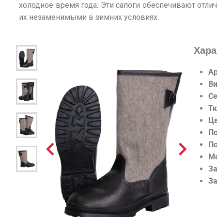
холодное время года. Эти сапоги обеспечивают отлич
их незаменимыми в зимних условиях.
Хара
А
Ви
С
Тк
Ц
П
П
М
З
За