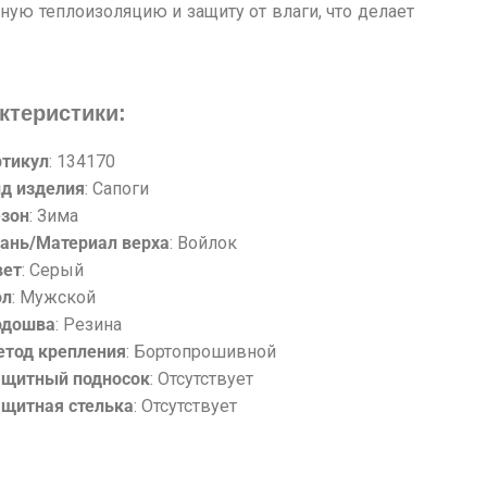
ную теплоизоляцию и защиту от влаги, что делает
ктеристики:
ртикул
: 134170
д изделия
: Сапоги
езон
: Зима
ань/Материал верха
: Войлок
вет
: Серый
ол
: Мужской
одошва
: Резина
етод крепления
: Бортопрошивной
ащитный подносок
: Отсутствует
щитная стелька
: Отсутствует