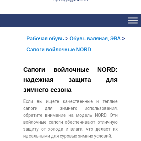
Основное
Перейти
Перейти
меню
к
к
основному
вторичному
содержимому
содержимому
Рабочая обувь
>
Обувь валяная, ЭВА
>
Сапоги войлочные NORD
Сапоги войлочные NORD:
надежная защита для
зимнего сезона
Если вы ищете качественные и теплые
сапоги для зимнего использования,
обратите внимание на модель NORD. Эти
войлочные сапоги обеспечивают отличную
защиту от холода и влаги, что делает их
идеальными для суровых зимних условий.