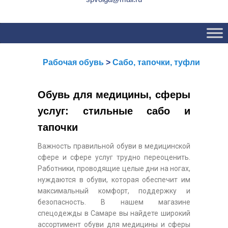
Основное
Перейти
Перейти
меню
к
к
основному
вторичному
содержимому
содержимому
Рабочая обувь
>
Сабо, тапочки, туфли
Обувь для медицины, сферы
услуг: стильные сабо и
тапочки
Важность правильной обуви в медицинской
сфере и сфере услуг трудно переоценить.
Работники, проводящие целые дни на ногах,
нуждаются в обуви, которая обеспечит им
максимальный комфорт, поддержку и
безопасность. В нашем магазине
спецодежды в Самаре вы найдете широкий
ассортимент обуви для медицины и сферы