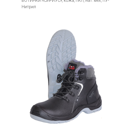
БОТИНКИ «СИРИУС», кожа, ПКП, нат. мех, ПУ-
Нитрил